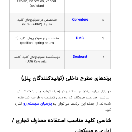
Service, Inspection, Vandal-
resistant)
8
Kronenberg
متخصص در سوئیچ‌های کلید
قفل‌دار (RES-11-6-KR2)
9
DMG
متخصص در سوئیچ‌های کلید (2
position, spring return)
10
Dewhurst
تولیدکننده سوئیچ‌های کلید (مانند
US91 Keyswitch)
برندهای مطرح داخلی (تولیدکنندگان پنل)
در بازار ایران، برندهای مختلفی در زمینه تولید یا واردات شستی
آسانسور فعالیت می‌کنند که به دلیل کیفیت و طراحی شناخته
شده‌اند. از جمله این برندها می‌توان به
پارسیان سیستم رو
اشاره
کرد.
شاسی کلید مناسب استفاده مصارف تجاری /
اداری و مسکونی