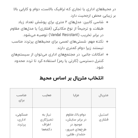
در محیط‌های اداری یا تجاری که ترافیک بالاست،
دوام و کارایی بالا
بر زیبایی محض ارجحیت دارد.
شاسی کابین:
مدل‌های
2 متری
برای پوشش تعداد زیاد
طبقات، و ترجیحاً از نوع
مکانیکی (فشاری)
یا مدل‌های مقاوم
در برابر تخریب (Vandal Resistant) توصیه می‌شود.
نکته مهم:
شستی‌های لمسی برای محیط‌های پرتردد مناسب
نیستند زیرا دوام کمتری دارند.
امکانات جانبی:
در مجتمع‌های اداری می‌توان از
سیستم‌های
کنترل دسترسی (کارتی یا رمز)
استفاده کرد تا تردد محدود
شود.
انتخاب متریال بر اساس محیط
متریال
مزایا
معایب
مناسب
برای
استیل
دوام بالا، مقاوم
نیاز به
مسکونی،
فشاری
در برابر سایش،
تمیزکاری
اداری،
موجود در
اطراف
پرتردد
طرح‌های میرور،
دکمه‌ها
خشدار، طلایی