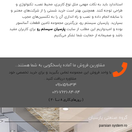
استاندارد باید به نکات مهمی مثل نوع کاربری، محیط نصب، تکنولوژی و
طراحی توجه کنند. همچنین بهتر است خرید شستی را از شرکت‌های معتبر و
با سابقه انجام داده و نصب و راه اندازی آن را به تکنسین‌های مجرب
بسپارید. پارسیان سیستم رو، بزرگترین مجموعه تامین قطعات آسانسور
بوده و امیدواریم این مطلب از سایت
پارسیان سیستم رو
برای کاربران مفید
باشد و صمیمانه از حمایت شما تشکر می‌کنیم.
مشاورین فروش ما آماده پاسخگویی به شما هستند...
با واحد فروش این مجموعه تماس بگیرید و برای خرید تخصصی خود
مشاوره دریافت کنید .
09101590314
021-7621-84-84
( روزهای‌کاری ۸ تــا ۲۰ )
گروه صنعتی پارسیان
parsian system ro