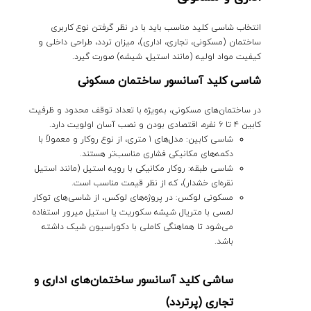
انتخاب شاسی کلید مناسب باید با در نظر گرفتن
نوع کاربری
ساختمان
(مسکونی، تجاری، اداری)،
میزان تردد
،
طراحی داخلی
و
کیفیت مواد اولیه
(مانند استیل، شیشه) صورت گیرد.
شاسی کلید آسانسور ساختمان مسکونی
در ساختمان‌های مسکونی، به‌ویژه با تعداد توقف محدود و ظرفیت
کابین ۴ تا ۶ نفره،
اقتصادی بودن
و
نصب آسان
اولویت دارد.
شاسی کابین:
مدل‌های
1 متری
، از نوع
روکار
و معمولاً با
دکمه‌های
مکانیکی فشاری
مناسب‌تر هستند.
شاسی طبقه:
روکار مکانیکی
با رویه استیل (مانند استیل
نقره‌ای خشدار)، که از نظر قیمت مناسب است.
مسکونی لوکس:
در پروژه‌های لوکس، از شاسی‌های
توکار
لمسی
با متریال شیشه سکوریت یا استیل میرور استفاده
می‌شود تا هماهنگی کاملی با دکوراسیون شیک داشته
باشد.
ساشی کلید آسانسور ساختمان‌های اداری و
تجاری (پرتردد)