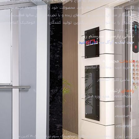
گروه صنعتی پارسیان سیستم رو طراح و تولیدکننده انواع قطعات تخصصی درب و
کابین آسانسور در ایران افتخار دارد، محصولات خود را با کیفیت بالا عرضه نماید.
استفاده از متریال با کیفیت و نیروهای زبده و با تجربه در طول سالها فعالیت، برند
پارسیان را به عنوان یکی از بزرگترین تولید کنندگان دربهای اتوماتیک آسانسور
مطرح نموده است.
نشانی پارسیان سیستم رو
جهت لینک به گوگل مپ
(
کلیک کنید
)
خدمات
مجموعه
خرید درب اتوماتیک آسانسور
شاسی کلید آسانسور
راه‌های
ارتباطی
09197029585
( همه روزه ۸ تا ۲۰ )
09101590314
09101590317
09901919361
آدرس: تهران ، منطقه صنعتی خرمدشت ، سیاهسنگ ،سوم شرقی ، پلاک 19 کابین سازی