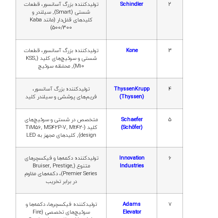
2
Schindler
تولیدکننده بزرگ آسانسور، قطعات
شستی (Smart), سیلندر و
کلیدهای قفل‌دار (مانند Kaba
500/300)
3
Kone
تولیدکننده بزرگ آسانسور، قطعات
شستی و سوئیچ‌های کلید (KSS,
M10), محفظه سوئیچ
4
ThyssenKrupp
تولیدکننده بزرگ آسانسور،
(Thyssen)
فریم‌های پوششی و سیلندر کلید
5
Schaefer
متخصص در شستی و سوئیچ‌های
(Schõfer)
کلید (T1M56, MS42P-V, Mt42-
design), کلیدهای مجهز به LED
6
Innovation
تولیدکننده دکمه‌ها و فیکسچرهای
Industries
متنوع (Bruiser, Prestige,
Premier Series)، دکمه‌های مقاوم
در برابر تخریب
7
Adams
تولیدکننده فیکسچرها، دکمه‌ها و
Elevator
سوئیچ‌های تخصصی (Fire