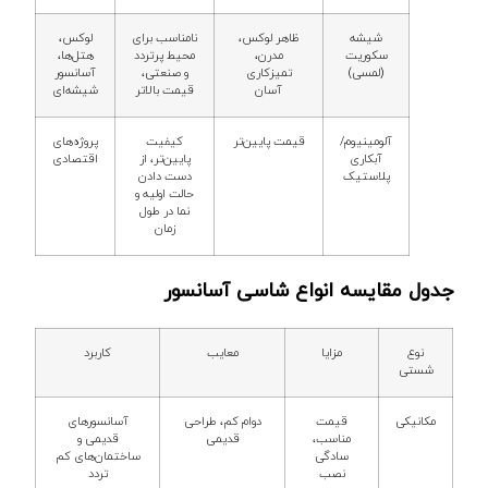
شیشه
ظاهر لوکس،
نامناسب برای
لوکس،
سکوریت
مدرن،
محیط پرتردد
هتل‌ها،
(لمسی)
تمیزکاری
و صنعتی،
آسانسور
آسان
قیمت بالاتر
شیشه‌ای
آلومینیوم/
قیمت پایین‌تر
کیفیت
پروژه‌های
آبکاری
پایین‌تر، از
اقتصادی
پلاستیک
دست دادن
حالت اولیه و
نما در طول
زمان
جدول مقایسه انواع شاسی آسانسور
نوع
مزایا
معایب
کاربرد
شستی
مکانیکی
قیمت
دوام کم، طراحی
آسانسورهای
مناسب،
قدیمی
قدیمی و
سادگی
ساختمان‌های کم
نصب
تردد