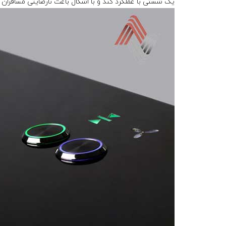
یک شستی با عملکرد کند و با اشکال باعث نارضایتی مسافران