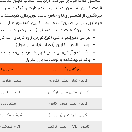
آسانسور کمک موثری می‌کند. درنهایت انتخاب کابین مناسب ب
قیمت کابین آسانسور
متناسب با نوع طراحی، کیفیت متریال
بهره‌گیری از اکسسوری‌های خاص مانند نورپردازی هوشمند یا پ
مهم‌ترین عوامل تعیین‌کننده قیمت کابین آسانسور عبارت‌اند 
جنس و کیفیت متریال مصرفی
(استیل خش‌دار، استیل آینه‌ای، MDF
طراحی دکوراتیو داخلی
(نوع نورپردازی، کارهای آینه‌
ابعاد و ظرفیت کابین
(تعداد نفرات، بار مجاز)
امکانات و آپشن‌های خاص
(تهویه، موسیقی، سیستم تم
برند تولیدکننده و نوسانات بازار متریال
نوع کابین آسانسور
متریال ا
کابین تمام استیل نقره‌ای
استیل خش‌دار ی
کابین استیل طلایی لوکس
استیل طلای
کابین استیل دودی خاص
استیل دودی
کابین شیشه‌ای (پانوراما)
شیشه سکوریت 
کابین MDF + استیل ترکیبی
MDF ضدخش + استیل