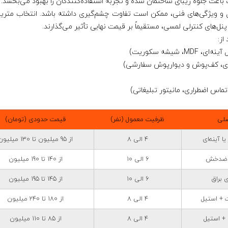
اعث جلوه زیبای ساختمان شده و تجربه استفاده‌کنندگان را بهبود می‌بخشد.
 و ویژگی‌های فنی، ممکن است تفاوت چشم‌گیری داشته باشد. انتخاب متریال
نل‌های کنترلی لمسی، مستقیماً بر قیمت نهایی تأثیر می‌گذارند.
از:
، شیشه سکوریت)
کاری، کف‌پوش و دیوارپوش سفارشی)
اس اضطراری، مانیتور تبلیغاتی)
صلی
ظرفیت معمول (نفر)
قیمت حدودی (تومان)
ا آینه‌ای
4 الی 8
از 95 میلیون تا 130 میلیون
ی ضدخش
6 الی 10
از 140 تا 190 میلیون
 براق
6 الی 10
از 145 تا 195 میلیون
+ استیل
4 الی 8
از 180 تا 240 میلیون
4 الی 8
از 85 تا 110 میلیون