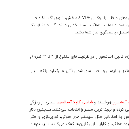
در طراحی‌های داخلی که به دنبال گرما، اصالت و مدرنیته در کنار هم هستند، کابین آسانسور MDF و استیل گزینه‌ای کاملاً مناسب است. دیواره‌های داخلی با روکش MDF ضد خش، تنوع رنگ بالا و حس
 صدا و دما نیز عملکرد بسیار خوبی دارند. اگر به دنبال یک
ستیل، پاسخگوی نیاز شما باشد.
ابعاد استاندارد و ظرفیت مناسب، نقش تعیین‌کننده‌ای در ایمنی و بهره‌وری آسانسور ایفا می‌کند. پارسیان سیستم رو متناسب با نوع پروژه، کابین آسانسور را در ظرفیت‌های متنوع از 4 تا 13 نفره (و
تنها بر ایمنی و راحتی سوارشدن تأثیر می‌گذارد، بلکه سبب
 آسانسور
هوشمند و
شاسی کلید آسانسور
لمسی از ویژگی‌
ی کرده و بهینه‌ترین مسیر را انتخاب می‌کنند. همچنین بکار
وکس به امکاناتی مثل سیستم‌ های صوتی، نورپردازی و حتی
می‌بخشند. فناوری‌ های نوینی مثل اینترنت اشیا (IoT) و هوش مصنوعی به بهبود عملکرد و کارایی این کابین‌ها کمک می‌کنند. سیستم‌های