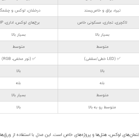
تیره، براق و خاص‌پسند
درخشان، لوکس و چشمگی
لاکچری، تجاری، مسکونی خاص
برج‌های لوکس، اداری، VIP
بسیار بالا
بسیار بالا
متوسط
متوسط
✅ (LED خطی/سقفی)
✅ (نور مخفی، RGB)
بالا
بالا
بله
بله
متوسط
بسیار بالا
متوسط رو به بالا
بالا
ختمان‌های لوکس، هتل‌ها و پروژه‌های خاص است. این مدل با استفاده از ورق‌